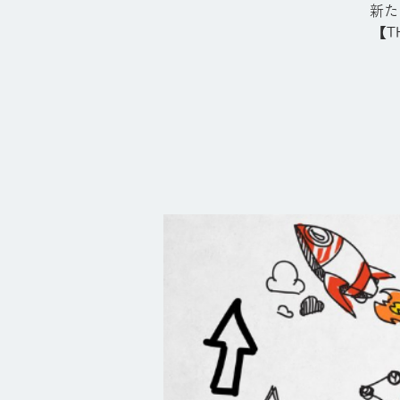
新た
【T