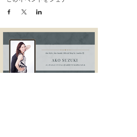
Ako Style Ako Suzuki Official blog by Ameba Ⓡ
配信登録