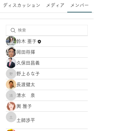
ディスカッション
メディア
メンバー
鈴木 亜子
岡田将揮
久保田昌義
野上るな子
野上るな子
長渡健太
清水 泉
清水 泉
輿 雅子
土師渉平
土師渉平