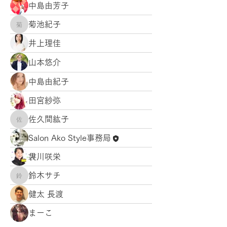
中島由芳子
菊池紀子
菊池紀子
井上理佳
山本悠介
中島由紀子
田宮紗弥
佐久間紘子
佐久間紘子
Salon Ako Style事務局
袰川咲栄
鈴木サチ
鈴木サチ
健太 長渡
まーこ